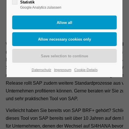
Statistik
Google Analytics zulassen
07.09.2021
Wir beraten seit über 10 Jahren zum SAP Business Rule Fr
(BRF+). Mit der Einführung von SAP S/4HANA nimmt das B
Management System (BRMS) von SAP einen immer größer
Stellenwert ein. Insbesondere soll das S/4HANA Output M
Datenschutz
Impressum
Cookie-Details
mittels BRF+ die bewährte ECC Nachrichtenfindung ablösen
Release rollt SAP zudem weitere Standardprozesse aus vo
Unternehmen profitieren können. Gerne beraten wir Sie zu 
und sehr praktischen Tool von SAP.
Vielleicht haben Sie bereits von SAP BRF+ gehört? Schließl
dieses Tool von SAP bereits seit über 10 Jahren auf dem Ma
für Unternehmen, denen der Wechsel auf S/4HANA bevorste