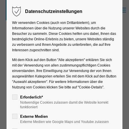
Menu
Datenschutzeinstellungen
Sorry, item "offcanvas-col1" does not exist.
Wir verwenden Cookies (auch von Drittanbietern), um
Informationen über die Nutzung unserer Websites durch die
Sorry, item "offcanvas-col2" does not exist.
Besucher zu sammeln. Diese Cookies helfen uns dabei, Ihnen das
bestmögliche Online-Erlebnis zu bieten, unsere Websites ständig
zu verbessern und Ihnen Angebote zu unterbreiten, die auf Ihre
Optimale
Interessen zugeschnitten sind.
Sorry, item "offcanvas-col3" does not exist.
Mit dem Klick auf den Button "Alle akzeptieren" erklären Sie sich
Geschäftsregeln
mit der Verwendung von allen zustimmungspflichtigen Cookies
einverstanden. Ihre Einwilligung zur Verwendung der von Ihnen
Sorry, item "offcanvas-col4" does not exist.
ausgewählten Kategorien erteilen Sie mit dem Klick auf den Button
mit dem SAP
"Auswahl akzeptieren". Für weitere Informationen über die
Nutzung von Cookies klicken Sie bitte auf "Cookie-Details".
Business Rule
Erforderlich*
Notwendige Cookies zulassen damit die Website korrekt
Framework Plus
funktioniert
Externe Medien
(BRF+)
Externe Medien wie Google Maps und Youtube zulassen