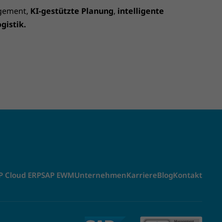
agement,
KI-gestützte Planung
,
intelligente
ogistik.
P Cloud ERP
SAP EWM
Unternehmen
Karriere
Blog
Kontakt