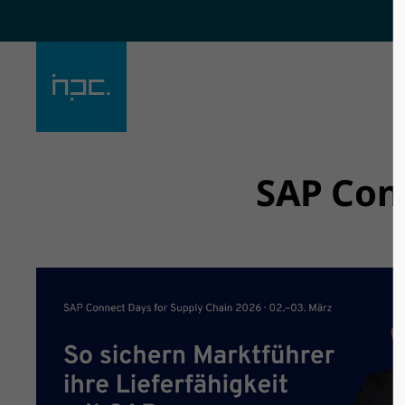
Der Eintrag "offcanvas-col1"
Der Eintra
existiert leider nicht.
existiert l
SAP Conn