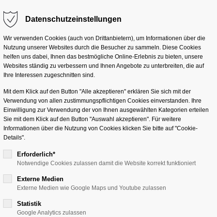
Datenschutzeinstellungen
g "offcanvas-col2"
Der Eintrag "offcanvas-co
eider nicht.
existiert leider nicht.
Lösungen
Services
Branchen
Unterneh
Wir verwenden Cookies (auch von Drittanbietern), um Informationen über die
Nutzung unserer Websites durch die Besucher zu sammeln. Diese Cookies
helfen uns dabei, Ihnen das bestmögliche Online-Erlebnis zu bieten, unsere
Websites ständig zu verbessern und Ihnen Angebote zu unterbreiten, die auf
Ihre Interessen zugeschnitten sind.
Mit dem Klick auf den Button "Alle akzeptieren" erklären Sie sich mit der
ect Days for Supply C
Verwendung von allen zustimmungspflichtigen Cookies einverstanden. Ihre
Einwilligung zur Verwendung der von Ihnen ausgewählten Kategorien erteilen
Sie mit dem Klick auf den Button "Auswahl akzeptieren". Für weitere
Informationen über die Nutzung von Cookies klicken Sie bitte auf "Cookie-
Details".
02.–03. März 2026 · Areal 
Erforderlich*
Notwendige Cookies zulassen damit die Website korrekt funktioniert
Treffen Sie uns auf den
SAP
Externe Medien
zentralen Treffpunkt für E
Externe Medien wie Google Maps und Youtube zulassen
Produktion und Logistik
. 
Statistik
zeigen wir, wie
KI-gestützt
Google Analytics zulassen