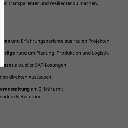
ger, transparenter und resilienter zu machen.
tices
und Erfahrungsberichte aus realen Projekten
orträge
rund um Planung, Produktion und Logistik
wcases
aktueller SAP-Lösungen
 den direkten Austausch
eranstaltung
am 2. März mit
fendem Networking.