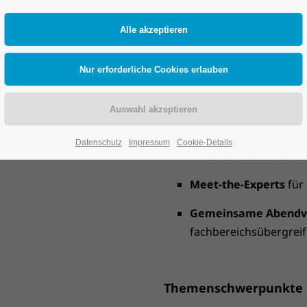
Supply Chains leistungsfähi
Das erwartet Sie
Praxisnahe Best Prac
Strategie- und SAP-V
Datenschutz
Impressum
Cookie-Details
Live-Demos und Sho
Meet-the-Experts
für
Gemeinsame Abendv
fachbereichsübergrei
Themenschwerpunkte