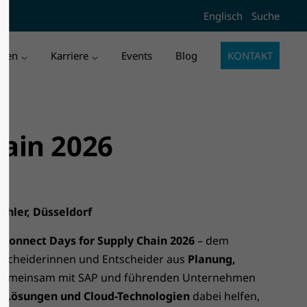
Englisch
Suche
l3"
Der Eintrag "offcanvas-col4"
existiert leider nicht.
men
Karriere
Events
Blog
KONTAKT
hain 2026
Böhler, Düsseldorf
 Connect Days for Supply Chain 2026
– dem
ntscheiderinnen und Entscheider aus
Planung,
Gemeinsam mit SAP und führenden Unternehmen
e Lösungen und Cloud-Technologien
dabei helfen,