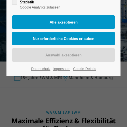
Statistik
Google Analytics zulassen
Beratungspakete ansehen
Ohne Middleware
Voll in SAP Cloud ERP integriert
15+ Jahre Erfahrung
Datenschutz
Impressum
Cookie-Details
SAP Gold Partner
Gartner-Leader-LVS
15+ Jahre EWM & MFS
Mannheim & Hamburg
WARUM SAP EWM
Maximale Effizienz & Flexibilität