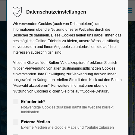
Menu
Datenschutzeinstellungen
Der Eintrag "offcanvas-col1" existiert leider
nicht.
Wir verwenden Cookies (auch von Drittanbietern), um
Informationen über die Nutzung unserer Websites durch die
Besucher zu sammeln. Diese Cookies helfen uns dabei, Ihnen das
bestmögliche Online-Erlebnis zu bieten, unsere Websites ständig
Der Eintrag "offcanvas-col2" existiert leider
zu verbessern und Ihnen Angebote zu unterbreiten, die auf Ihre
nicht.
INTELLIGENTE LAGERVERWALTUNG &
Interessen zugeschnitten sind.
AUTOMATISIERUNG
Mit dem Klick auf den Button "Alle akzeptieren" erklären Sie sich
SAP EWM & MFS
mit der Verwendung von allen zustimmungspflichtigen Cookies
Der Eintrag "offcanvas-col3" existiert leider
einverstanden. Ihre Einwilligung zur Verwendung der von Ihnen
nicht.
ausgewählten Kategorien erteilen Sie mit dem Klick auf den Button
Ob hochautomatisiertes Lager oder komplexe
"Auswahl akzeptieren". Für weitere Informationen über die
manuelle Prozesse, SAP® EWM ist die Lösung
Nutzung von Cookies klicken Sie bitte auf "Cookie-Details".
für jede Anforderung. Mit direkter
Der Eintrag "offcanvas-col4" existiert leider
Erforderlich*
Materialflusssteuerung, ganz ohne
Notwendige Cookies zulassen damit die Website korrekt
nicht.
funktioniert
Middleware.
Externe Medien
Externe Medien wie Google Maps und Youtube zulassen
Lassen Sie uns sprechen