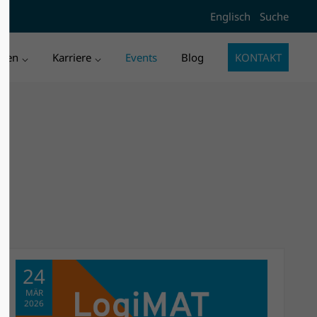
Englisch
Suche
l3"
Der Eintrag "offcanvas-col4"
existiert leider nicht.
men
Karriere
Events
Blog
KONTAKT
24
MÄR
2026