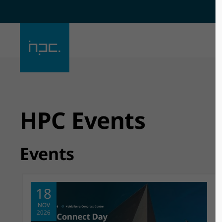
Der Eintrag "offcanvas-col1"
Der Eintra
existiert leider nicht.
existiert l
HPC Events
Events
18
NOV
2026