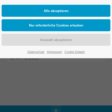
Ort: Cloud44 SAP Guesthouse
Vom Upgrade zum Gamechanger:
Insights zum Einstieg in SAP Cloud ERP
Datenschutz
Impressum
Cookie-Details
01.10.2026