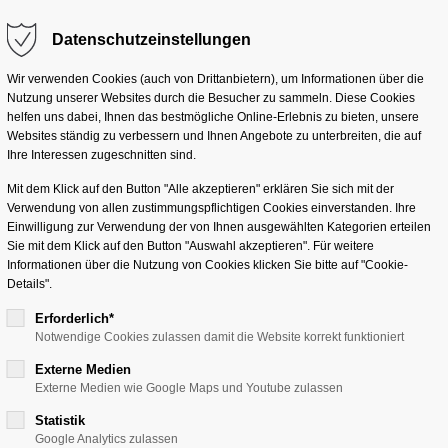
Datenschutzeinstellungen
g "offcanvas-col2"
Der Eintrag "offcanvas-co
eider nicht.
existiert leider nicht.
Lösungen
Services
Branchen
Unterneh
Wir verwenden Cookies (auch von Drittanbietern), um Informationen über die
Nutzung unserer Websites durch die Besucher zu sammeln. Diese Cookies
helfen uns dabei, Ihnen das bestmögliche Online-Erlebnis zu bieten, unsere
Websites ständig zu verbessern und Ihnen Angebote zu unterbreiten, die auf
Ihre Interessen zugeschnitten sind.
Mit dem Klick auf den Button "Alle akzeptieren" erklären Sie sich mit der
Verwendung von allen zustimmungspflichtigen Cookies einverstanden. Ihre
Einwilligung zur Verwendung der von Ihnen ausgewählten Kategorien erteilen
Sie mit dem Klick auf den Button "Auswahl akzeptieren". Für weitere
Informationen über die Nutzung von Cookies klicken Sie bitte auf "Cookie-
Details".
Erforderlich*
Notwendige Cookies zulassen damit die Website korrekt funktioniert
Externe Medien
01
Externe Medien wie Google Maps und Youtube zulassen
OKT
Statistik
2026
Google Analytics zulassen